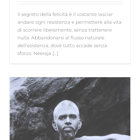
Il segreto della felicità è il costante lasciar
andare ogni resistenza e permettere alla vita
di scorrere liberamente, senza trattenere
nulla. Abbandonarsi al flusso naturale
dell’esistenza, dove tutto accade senza
sforzo. Neeraja [...]