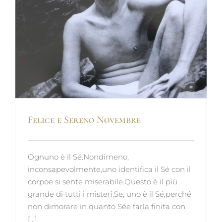
Felice e Sereno Novembre
Ognuno è il Sé.Nondimeno,
inconsapevolmente,uno identifica il Sé con il
corpoe si sente miserabile.Questo è il più
grande di tutti i misteri.Se, uno è il Sé,perché
non dimorare in quanto Sée farla finita con
[...]