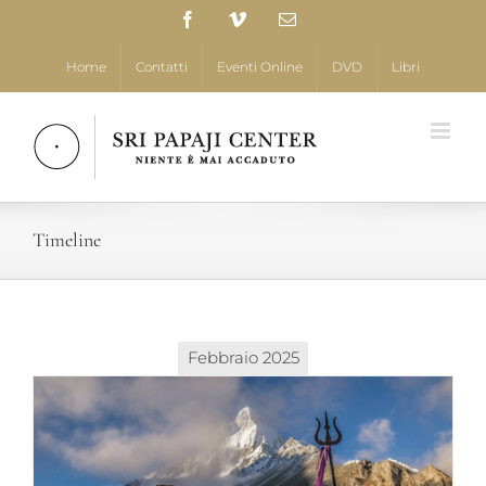
Salta
Facebook
Vimeo
Email
al
contenuto
Home
Contatti
Eventi Online
DVD
Libri
Timeline
Febbraio 2025