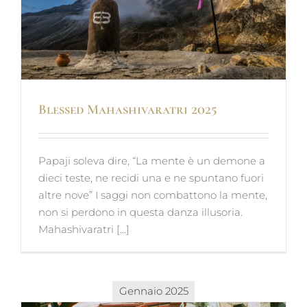
Blessed Mahashivaratri 2025
Papaji soleva dire, “La mente è un demone a
dieci teste, ne recidi una e ne spuntano fuori
altre nove” I saggi non combattono la mente,
non si perdono in questa danza illusoria.
Mahashivaratri [...]
Gennaio 2025