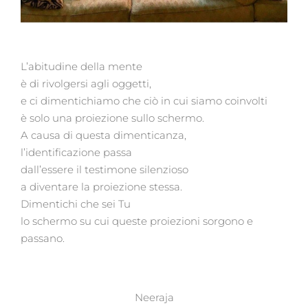
L’abitudine della mente
è di rivolgersi agli oggetti,
e ci dimentichiamo che ciò in cui siamo coinvolti
è solo una proiezione sullo schermo.
A causa di questa dimenticanza,
l’identificazione passa
dall’essere il testimone silenzioso
a diventare la proiezione stessa.
Dimentichi che sei Tu
lo schermo su cui queste proiezioni sorgono e
passano.
Neeraja