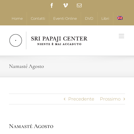
Salta
Facebook
Vimeo
Email
al
contenuto
Home
Contatti
Eventi Online
DVD
Libri
Namasté Agosto
Precedente
Prossimo
Namasté Agosto