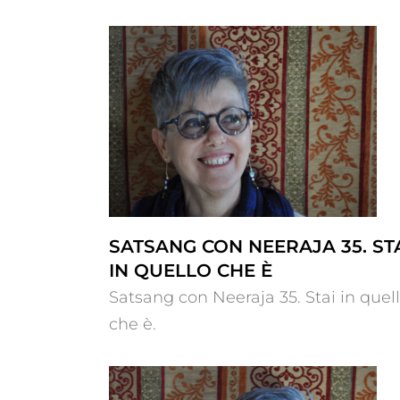
 35. Stai in
Satsang con Neeraja 34. La For
e è
ti guida
SATSANG CON NEERAJA 35. ST
IN QUELLO CHE È
Satsang con Neeraja 35. Stai in quel
che è.