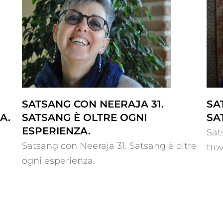
g è
Satsang con Neeraja 30: Satsang è
trovarsi.
SATSANG CON NEERAJA 31.
SA
A.
SATSANG È OLTRE OGNI
SA
ESPERIENZA.
Sat
Satsang con Neeraja 31. Satsang è oltre
trov
ogni esperienza.