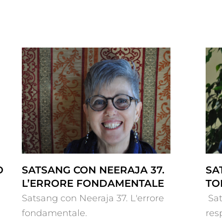
re
Satsang con Neeraja 36. Tornare
al respiro
Ò
SATSANG CON NEERAJA 37.
SA
L’ERRORE FONDAMENTALE
TO
Satsang con Neeraja 37. L'errore
Sat
fondamentale.
resp