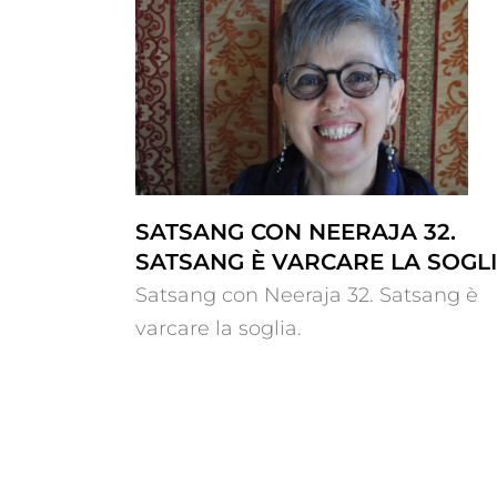
32. Satsang è
Satsang con Neeraja 31. Satsan
oglia.
oltre ogni esperienza.
SATSANG CON NEERAJA 32.
SATSANG È VARCARE LA SOGLI
Satsang con Neeraja 32. Satsang è
varcare la soglia.