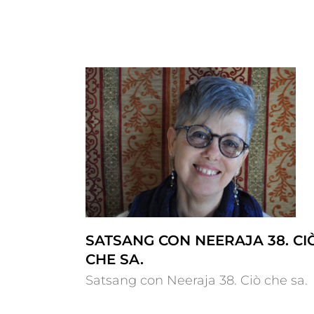
 38. Ciò che
Satsang con Neeraja 37. L’erro
fondamentale
SATSANG CON NEERAJA 38. CI
CHE SA.
Satsang con Neeraja 38. Ciò che sa.