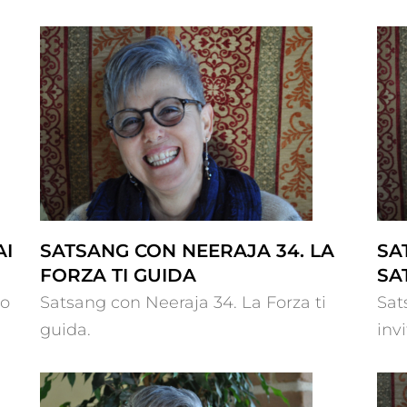
za
Satsang con Neeraja 33. Satsang è
un invito
AI
SATSANG CON NEERAJA 34. LA
SA
FORZA TI GUIDA
SA
lo
Satsang con Neeraja 34. La Forza ti
Sat
guida.
inv